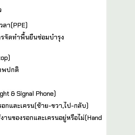
ว
ดเวลา(PPE)
ารจัดทำพื้นยืนซ่อมบำรุง
top)
ภาพปกติ
ht & Signal Phone)
งรอกและเครน(ซ้าย-ขวา,ไป-กลับ)
ใช้งานของรอกและเครนอยู่หรือไม่(Hand