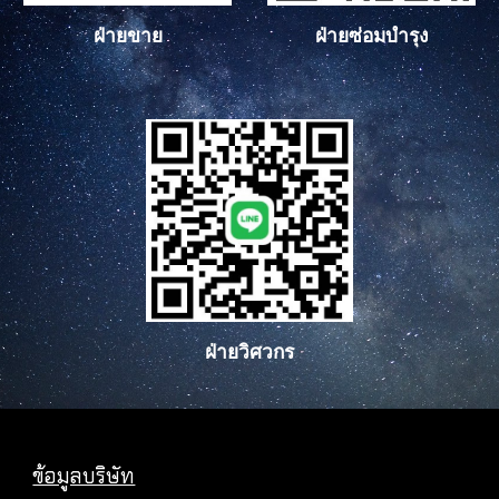
ฝ่ายซ่อมบำรุง
ฝ่ายขาย
ฝ่ายวิศวกร
ข้อมูลบริษัท